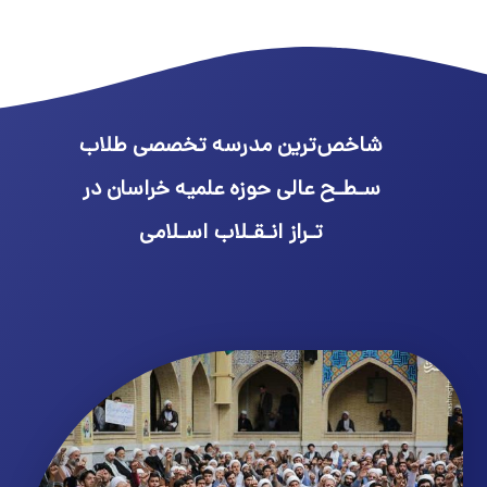
شاخص‌ترین مدرسه تخصصی طلاب
سـطـح عالی حوزه علمیه خراسان در
تـراز انـقـلاب اسـلامی