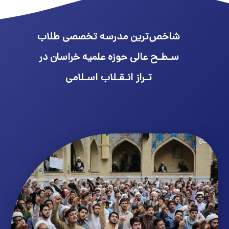
شاخص‌ترین مدرسه تخصصی طلاب
سـطـح عالی حوزه علمیه خراسان در
تـراز انـقـلاب اسـلامی