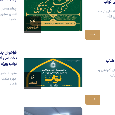
ی نواب
چهاردهمین ک
 عالی نواب،
اعطای مجوزه
الله
علمیه
۲۹
فروردین
فراخوان پذ
تخصصی ادبی
طلاب
نواب ویژه 
 کم‌نظیر و
مدرسه علمیه
لاب
۱۶
اسفند
اقدام