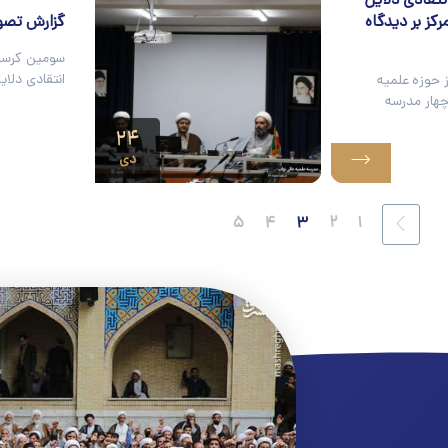
نتقادی دلایل
کز بر دیدگاه
گزارش تصو
سومین کرسی 
انتقادی دلای
 حوزه علمیه
هار مدرسه
۲۴
دی
۵
۴
۳
۲
۱