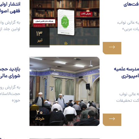
فت­‌های
انتشار اول
فقهی اصول
 عالی نواب،
به گزارش وا
یات عربی»
اولین جلد ا
۱۳
تیر
مدرسه علمیه
بازدید حجت‌
مپیوتری
شورای عالی
به گزارش رو
حجت‌الاسلام 
 عالی نواب
حوزه
رکت تحقیقات
۲۰
خرداد