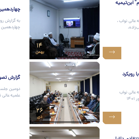
” ابن‌تیمیه
چهاردهمین
به گزارش رو
عالی نواب ،
چهاردهمین ج
زاده،
۱۴
بهمن
 رویکرد
گزارش تصو
دومین جلسه 
 عالی نواب
علمیه عالی 
۱۴
۲۶
دی