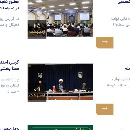
تخصصی
حضور نخبگا
در مدرسه ع
 عالی نواب،
به گزارش رو
۲۵
صی سطح۴
نخبگان و مم
اردیبهشت
کرسی امتداد
لم
معنا بخشی 
عالی نواب،
چهاردهمین ک
 از طرف مدرسه
اعطای مجوزه
۰۹
«امتداد
اردیبهشت
چهاردهمین