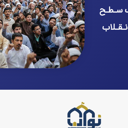
 سـطـح
نـقـلاب