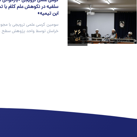
کرسی علمی ترویجی «بازخوانی ا
سلفیه در نکوهش علم کلام با تمر
ابن تیمیه»
سومین کرسی علمی ترویجی با مجوز
۲۶
خراسان توسط واحد پژوهش سطح چ
دی