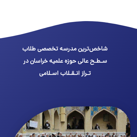
شاخص‌ترین مدرسه تخصصی طلاب
سـطـح عالی حوزه علمیه خراسان در
تـراز انـقـلاب اسـلامی