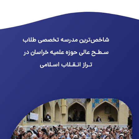
شاخص‌ترین مدرسه تخصصی طلاب
سـطـح عالی حوزه علمیه خراسان در
تـراز انـقـلاب اسـلامی