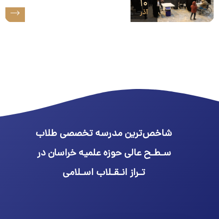
۱۰
آذر
شاخص‌ترین مدرسه تخصصی طلاب
سـطـح عالی حوزه علمیه خراسان در
تـراز انـقـلاب اسـلامی