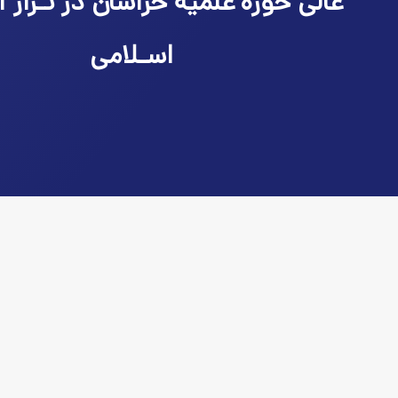
عالی حوزه علمیه خراسان در تـراز ا
اسـلامی