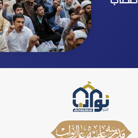
نـقـلاب