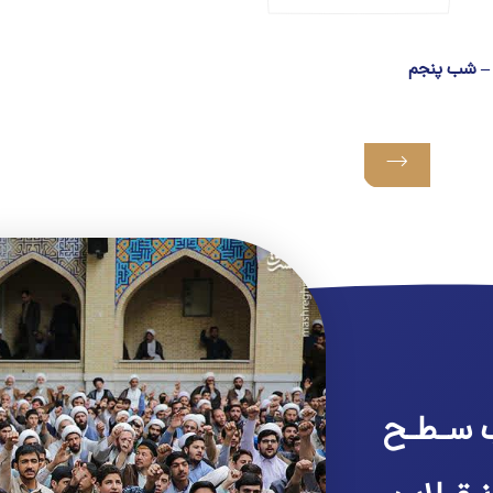
ا – شب پنجم
 سـطـح