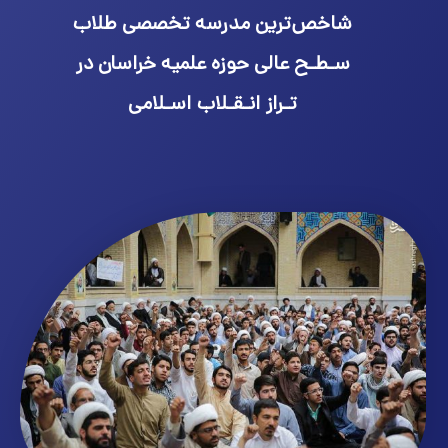
شاخص‌ترین مدرسه تخصصی طلاب
سـطـح عالی حوزه علمیه خراسان در
تـراز انـقـلاب اسـلامی