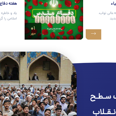
اء
هفته دفاع
 عالی نواب،
یاد و خاطره 
دید
اسلامی را گر
۰۱
مهر
 سـطـح
نـقـلاب