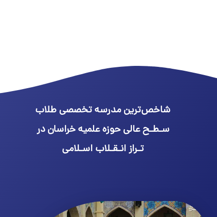
شاخص‌ترین مدرسه تخصصی طلاب
سـطـح عالی حوزه علمیه خراسان در
تـراز انـقـلاب اسـلامی