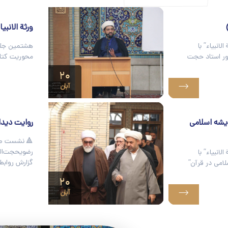
ورثة الانبی
نبیاء” با
هشتمین جلسه
ور استاد حجت
محوریت کتاب
۲۰
آبان
دیشه اسلامی
روایت دیدا
🔺 نشست صم
رضویحجت‌الا
نبیاء” با
گزارش روابط
امی در قرآن”
۲۰
آبان