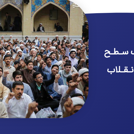
 سـطـح
نـقـلاب