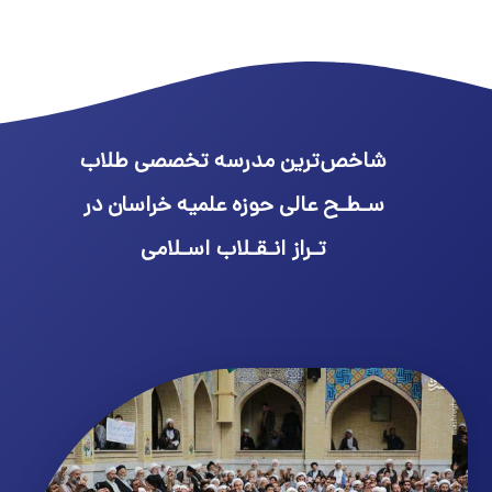
شاخص‌ترین مدرسه تخصصی طلاب
سـطـح عالی حوزه علمیه خراسان در
تـراز انـقـلاب اسـلامی