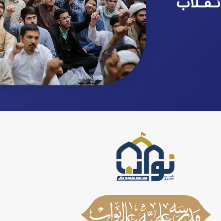
نـقـلاب