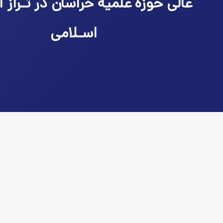
عالی حوزه علمیه خراسان در تـراز ا
اسـلامی