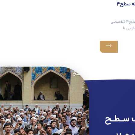
جلسه دفاع از طرح تفصیلی رساله سطح۴
جلسه دفاع از طرح تفصیلی رساله سطح۴ تخصصی
وبی با
 سـطـح