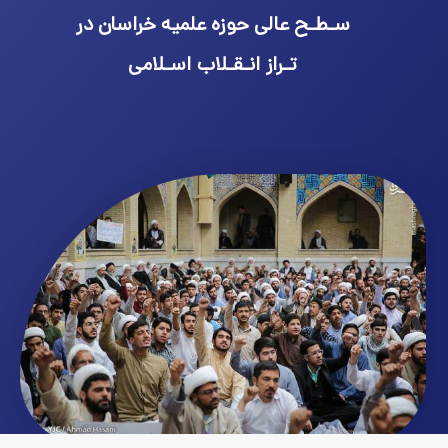
سـطـح عالی حوزه علمیه خراسان در
تـراز انـقـلاب اسـلامی