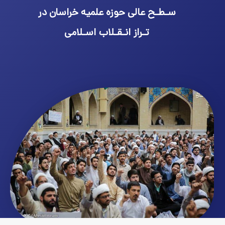
سـطـح عالی حوزه علمیه خراسان در
تـراز انـقـلاب اسـلامی