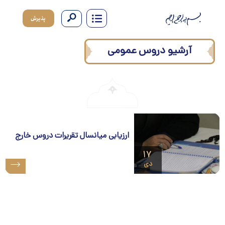
پذیرش
آرشیو دروس عمومی
ارزیابی میانسال تقریرات دروس خارج
۱۷
دی