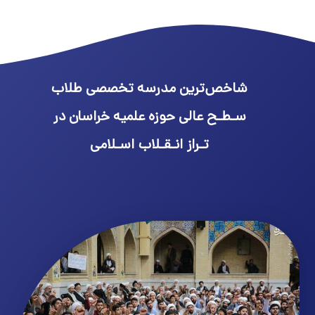
شاخص‌ترین مدرسه تخصصی طلاب
سـطـح عالی حوزه علمیه خراسان در
تـراز انـقـلاب اسـلامی