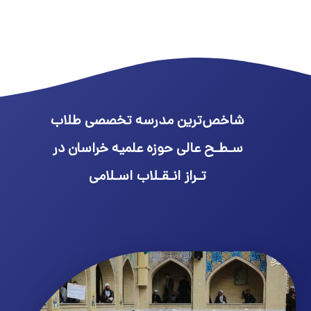
شاخص‌ترین مدرسه تخصصی طلاب
سـطـح عالی حوزه علمیه خراسان در
تـراز انـقـلاب اسـلامی