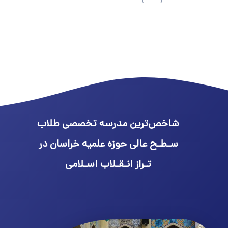
شاخص‌ترین مدرسه تخصصی طلاب
سـطـح عالی حوزه علمیه خراسان در
تـراز انـقـلاب اسـلامی