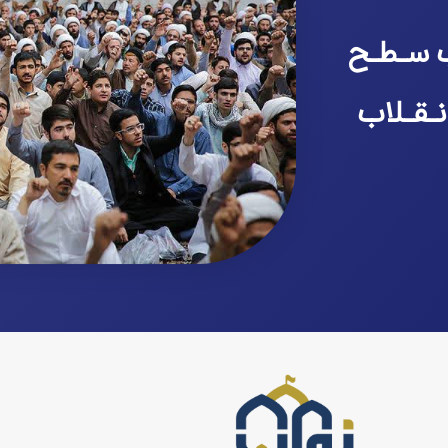
 سـطـح
نـقـلاب