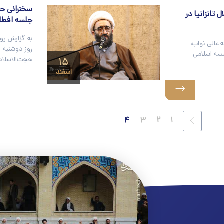
سخنرانی حج
تانزانیا در
جلسه افطار
به گزارش رو
 عالی نواب،
سه اسلامی
۱۵
حجت‌الاسلام
اسفند
۴
۳
۲
۱