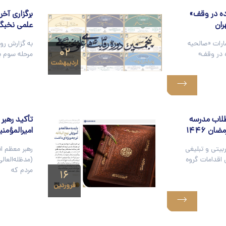
ده در وقف»
برگزاری آخ
ران
علمی نخبگا
ارات «صالحیه
به گزارش رو
۰۲
ه در وقف»
مرحله سوم پ
اردیبهشت
طلاب مدرسه
تأکید رهبر 
ن ۱۴۴۶
امیرالمؤمن
بیتی و تبلیغی
رهبر معظم ان
اقدامات گروه
(مدظله‌العال
مردم که
۱۶
فروردین