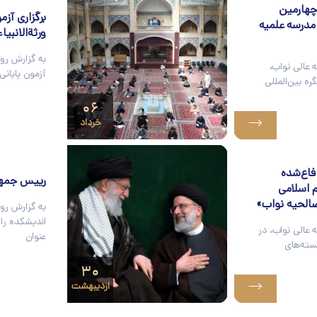
چهارمین
برگزاری آز
ز مدرسه علمیه
ورثةالانبیاء
به گزارش رو
 عالی نواب،
آزمون پایانی
ه بین‌المللی
۰۶
خرداد
دفاع‌شده
رییس جمهور
ام اسلامی
الحیه نواب»
به گزارش رو
اندیشکده را
عالی نواب، در
عنوان
سته‌های
۳۰
اردیبهشت