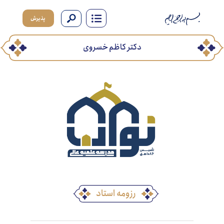
پذیرش
دکتر کاظم خسروی
رزومه استاد