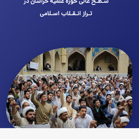
سـطـح عالی حوزه علمیه خراسان در
تـراز انـقـلاب اسـلامی