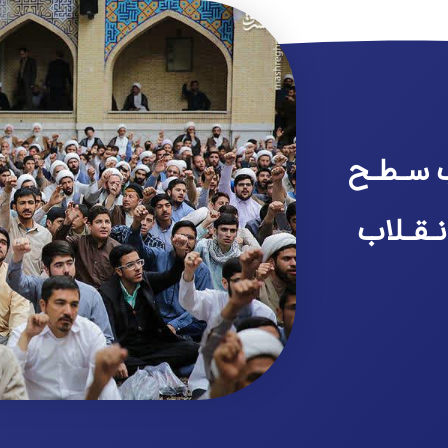
 سـطـح
نـقـلاب