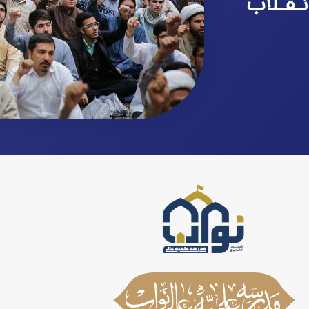
نـقـلاب