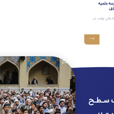
اب مدرسه علمیه
کاف
عالی نواب، در
 سـطـح