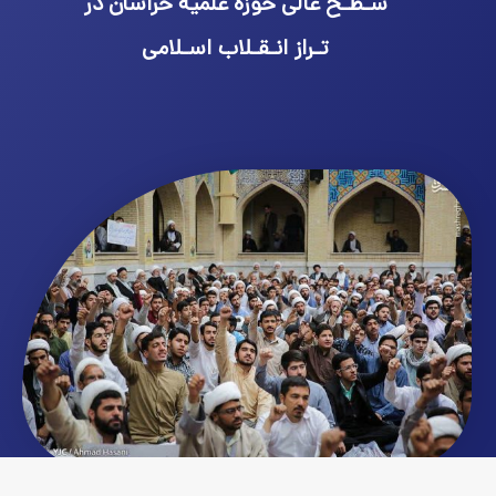
سـطـح عالی حوزه علمیه خراسان در
تـراز انـقـلاب اسـلامی