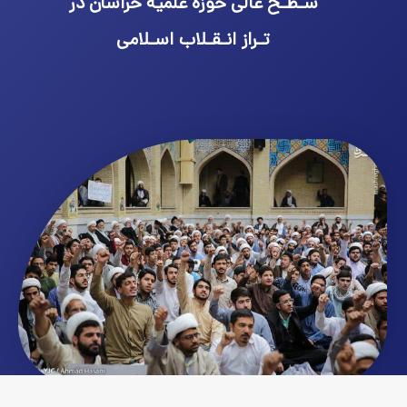
سـطـح عالی حوزه علمیه خراسان در
تـراز انـقـلاب اسـلامی