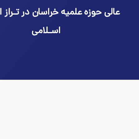
عالی حوزه علمیه خراسان در تـراز ا
اسـلامی