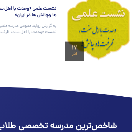
نشست علمی «وحدت با اهل س
ها وچالش ها در ايران»
به گزارش روابط عمومی مدرسه علمیه
نشست «وحدت با اهل سنت، ظرفيت
۱۷
آذر
شاخص‌ترین مدرسه تخصصی طلاب