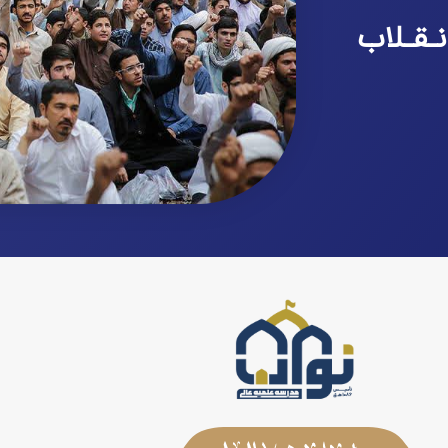
نـقـلاب