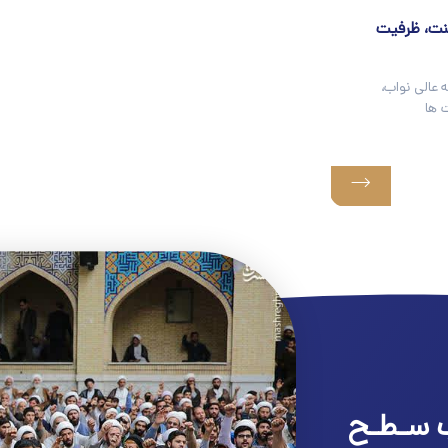
نت، ظرفيت
 عالی نواب،
 ها
 سـطـح