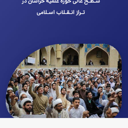
سـطـح عالی حوزه علمیه خراسان در
تـراز انـقـلاب اسـلامی