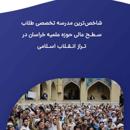
شاخص‌ترین مدرسه تخصصی طلاب
سـطـح عالی حوزه علمیه خراسان در
تـراز انـقـلاب اسـلامی