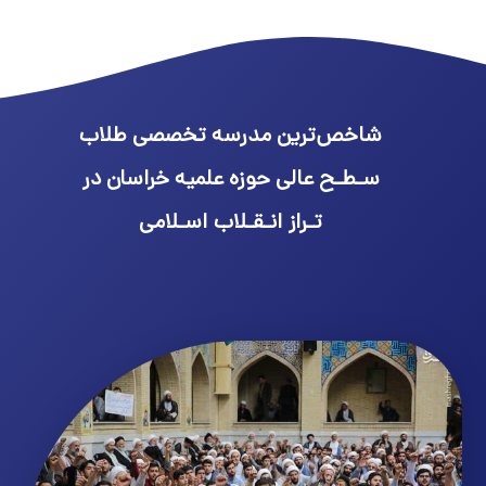
شاخص‌ترین مدرسه تخصصی طلاب
سـطـح عالی حوزه علمیه خراسان در
تـراز انـقـلاب اسـلامی