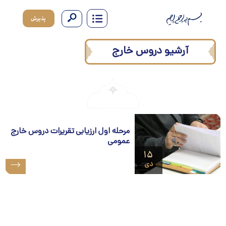
پذیرش
آرشیو دروس خارج
مرحله اول ارزیابی تقریرات دروس خارج
عمومی
۱۵
دی