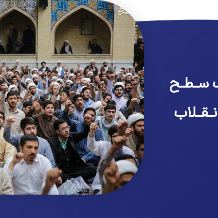
 سـطـح
نـقـلاب