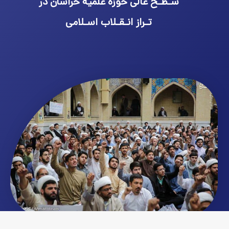
سـطـح عالی حوزه علمیه خراسان در
تـراز انـقـلاب اسـلامی