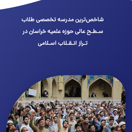
شاخص‌ترین مدرسه تخصصی طلاب
سـطـح عالی حوزه علمیه خراسان در
تـراز انـقـلاب اسـلامی