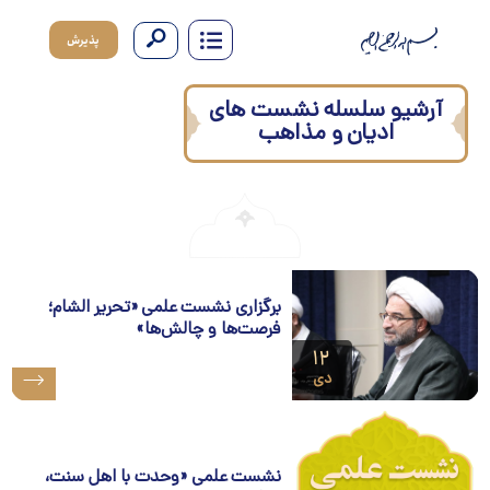
پذیرش
آرشیو سلسله نشست های
ادیان و مذاهب
برگزاری نشست علمی «تحریر الشام؛
فرصت‌ها و چالش‌ها»
۱۲
دی
نشست علمی «وحدت با اهل سنت،