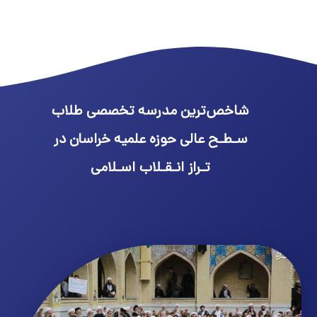
شاخص‌ترین مدرسه تخصصی طلاب
سـطـح عالی حوزه علمیه خراسان در
تـراز انـقـلاب اسـلامی