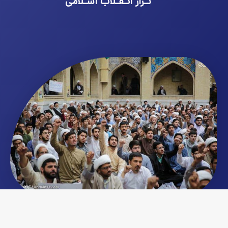
تـراز انـقـلاب اسـلامی