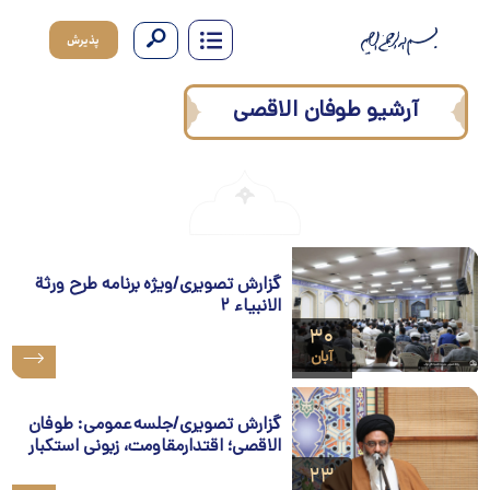
پذیرش
آرشیو طوفان الاقصی
گزارش تصویری/ویژه برنامه طرح ورثة
الانبیاء ۲
۳۰
آبان
گزارش تصویری/جلسه عمومی: طوفان
الاقصی؛ اقتدارمقاومت، زبونی استکبار
۲۳