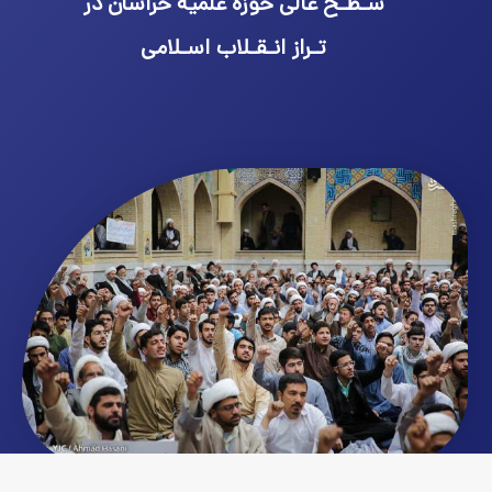
سـطـح عالی حوزه علمیه خراسان در
تـراز انـقـلاب اسـلامی