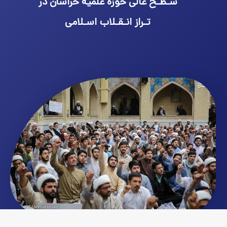
سـطـح عالی حوزه علمیه خراسان در
تـراز انـقـلاب اسـلامی