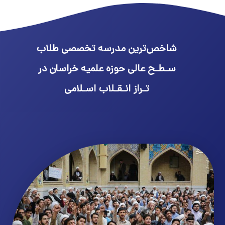
شاخص‌ترین مدرسه تخصصی طلاب
سـطـح عالی حوزه علمیه خراسان در
تـراز انـقـلاب اسـلامی