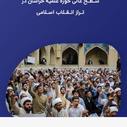
سـطـح عالی حوزه علمیه خراسان در
تـراز انـقـلاب اسـلامی