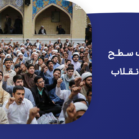
 سـطـح
نـقـلاب