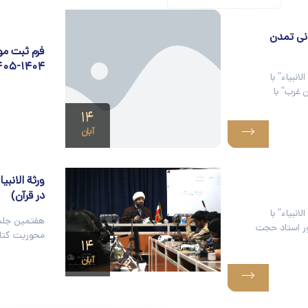
انی تمدن
فرم ثبت م
۱۴۰۴-۱۴۰۵
بیاء” با
 غرب” با
۱۴
آبان
ورثة الانب
در قرآن)
بیاء” با
هفتمین جلسه
ر استاد حجت
محوریت کتاب
۱۴
آبان