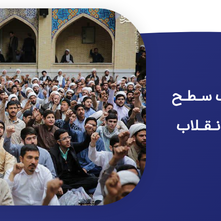
 سـطـح
نـقـلاب