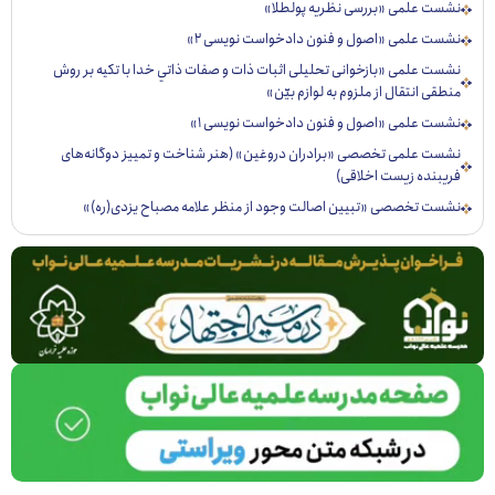
ست علمی «بررسی نظریه پولطلا»
ست علمی «اصول و فنون دادخواست نویسی ۲»
ست علمی «بازخوانی تحليلی اثبات ذات و صفات ذاتي خدا با تكيه بر روش
قی انتقال از ملزوم به لوازم بيّن»
ست علمی «اصول و فنون دادخواست نویسی ۱»
ست علمی تخصصی «برادران دروغین» (هنر شناخت و تمییز دوگانه‌های
یبنده زیست اخلاقی)
ست تخصصی «تبيين اصالت وجود از منظر علامه مصباح يزدی(ره)»