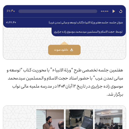
67:40
00:00
جلسه: ‌جلسه هفتم ورثة الانبیاء(کتاب توسعه و مبانی تمدن غرب)
01:67:40
 حجت الاسلام و المسلمین سیدمحمد موسوی زاده جزایری
دانلود صوت
ین جلسه تخصصی طرح “ورثة الانبیاء” با محوریت کتاب “توسعه و
ی تمدن غرب” با حضور استاد حجت الاسلام و المسلمین سیدمحمد
موسوی زاده جزایری در تاریخ ۱۲ آبان ۱۴۰۴ در مدرسه علمیه عالی نواب
ار شد.