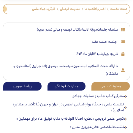
 نخست
اخبار و اطلاعیه‌ها
معاونت فرهنگی
کارگروه جهاد علمی
سلسله جلسات: ورثة الانبیاء(کتاب توسعه و مبانی تمدن غرب)
جلسه: جلسه هفتم
تاریخ:
چهارشنبه ۱۴آبان ماه ۱۴۰۴
با ارائه: حجت الاسلام و المسلمین سیدمحمد موسوی زاده جزایری(استاد حوزه و
دانشگاه)
عاونت علمی
معاونت فرهنگی
روابط عمومی
رفی کتاب جذب و عملیات جهادی
ت علمی «جایگاه روان‌شناسی اسلامی در ایران و جهان (با تأکید بر مشاوره
لامی)»
ی علمی ترویجی «نظریه اصالة الوثاقه به مثابه توثیق عام برای مهملین»
ست تخصصی «فرزندپروری مدرن»