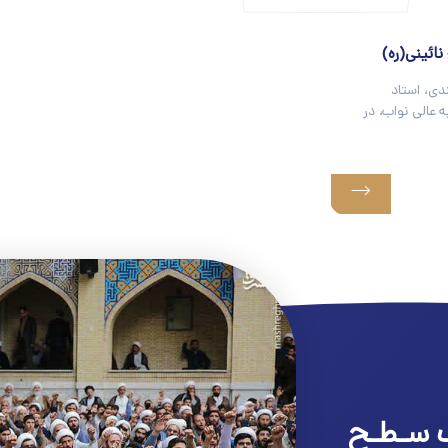
ائینی(ره)
دی، استاد
عالی نواب، در
 سـطـح