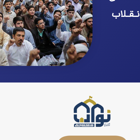
نـقـلاب