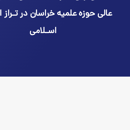
عالی حوزه علمیه خراسان در تـراز ا
اسـلامی