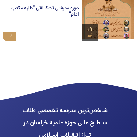
دوره معرفتی تشکیلاتی “طلبه مکتب
امام”
۱۹
تیر
شاخص‌ترین مدرسه تخصصی طلاب
سـطـح عالی حوزه علمیه خراسان در
تـراز انـقـلاب اسـلامی