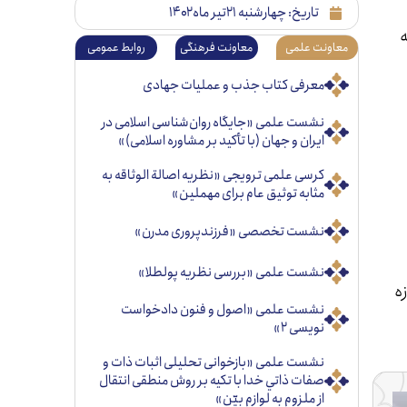
تاریخ:
چهارشنبه ۲۱تیر ماه ۱۴۰۲
معاونت علمی
معاونت فرهنگی
روابط عمومی
معرفی کتاب جذب و عملیات جهادی
نشست علمی «جایگاه روان‌شناسی اسلامی در
ایران و جهان (با تأکید بر مشاوره اسلامی)»
کرسی علمی ترویجی «نظریه اصالة الوثاقه به
مثابه توثیق عام برای مهملین»
نشست تخصصی «فرزندپروری مدرن»
نشست علمی «بررسی نظریه پولطلا»
ه
نشست علمی «اصول و فنون دادخواست
نویسی ۲»
نشست علمی «بازخوانی تحليلی اثبات ذات و
صفات ذاتي خدا با تكيه بر روش منطقی انتقال
از ملزوم به لوازم بيّن»