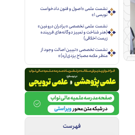
نشست علمی «اصول و فنون دادخواست
نویسی ۱»
نشست علمی تخصصی «برادران دروغین»
(هنر شناخت و تمییز دوگانه‌های فریبنده
زیست اخلاقی)
نشست تخصصی «تبيين اصالت وجود از
منظر علامه مصباح يزدی(ره)»
فهرست