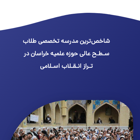
شاخص‌ترین مدرسه تخصصی طلاب
سـطـح عالی حوزه علمیه خراسان در
تـراز انـقـلاب اسـلامی