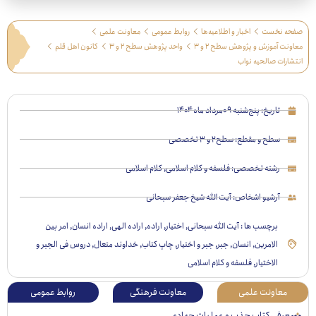
 نخست
اخبار و اطلاعیه‌ها
روابط عمومی
معاونت علمی
 آموزش و پژوهش سطح ۲ و ۳
واحد پژوهش سطح ۲ و ۳
کانون اهل قلم
رات صالحیه نواب
تاریخ:
پنج‌شنبه ۰۹مرداد ماه ۱۴۰۴
سطح و مقطع:
سطح۲ و ۳ تخصصی
رشته تخصصی:
فلسفه و کلام اسلامی
,
کلام اسلامی
آرشیو اشخاص:
آیت الله شیخ جعفر سبحانی
برچسب ها :
آیت الله سبحانی
,
اختیار
,
اراده
,
اراده الهی
,
اراده انسان
,
امر بین
الامرین
,
انسان
,
جبر
,
جبر و اختیار
,
چاپ کتاب
,
خداوند متعال
,
دروس فی الجبر و
الاختیار
,
فلسفه و کلام اسلامی
عاونت علمی
معاونت فرهنگی
روابط عمومی
رفی کتاب جذب و عملیات جهادی