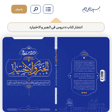
پذیرش
انتشار کتاب «دروس فی الجبر و الاختیار»