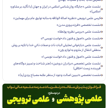
ت علمی «جایگاه روان‌شناسی اسلامی در ایران و جهان (با تأکید بر مشاوره
لامی)»
ی علمی ترویجی «نظریه اصالة الوثاقه به مثابه توثیق عام برای مهملین»
ست تخصصی «فرزندپروری مدرن»
ست علمی «بررسی نظریه پولطلا»
ست علمی «اصول و فنون دادخواست نویسی ۲»
ست علمی «بازخوانی تحليلی اثبات ذات و صفات ذاتي خدا با تكيه بر روش
قی انتقال از ملزوم به لوازم بيّن»
ست علمی «اصول و فنون دادخواست نویسی ۱»
ست علمی تخصصی «برادران دروغین» (هنر شناخت و تمییز دوگانه‌های
یبنده زیست اخلاقی)
ست تخصصی «تبيين اصالت وجود از منظر علامه مصباح يزدی(ره)»