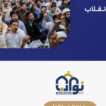
نـقـلاب