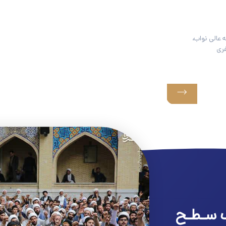
 عالی نواب،
ری
 سـطـح