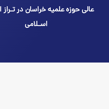
عالی حوزه علمیه خراسان در تـراز ا
اسـلامی