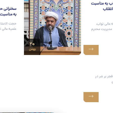
اب به مناسبت
سخنرانی حج
نقلاب
به مناسبت
حجت الاسلام
 عالی نواب،
علمیه عالی 
 مدیریت محترم
۲۰
بهمن
جر بر سَر در
ى