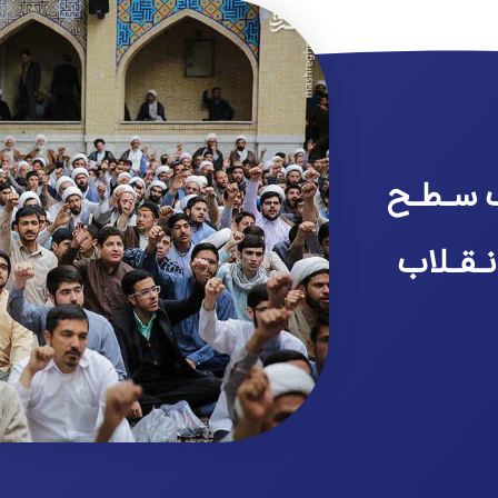
 سـطـح
نـقـلاب