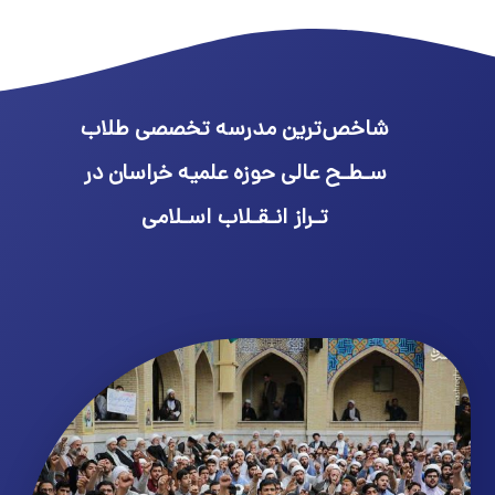
شاخص‌ترین مدرسه تخصصی طلاب
سـطـح عالی حوزه علمیه خراسان در
تـراز انـقـلاب اسـلامی