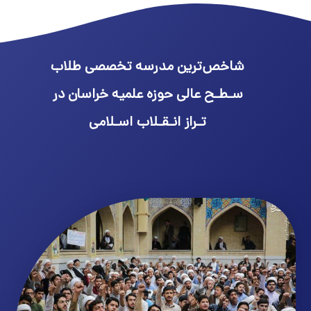
شاخص‌ترین مدرسه تخصصی طلاب
سـطـح عالی حوزه علمیه خراسان در
تـراز انـقـلاب اسـلامی